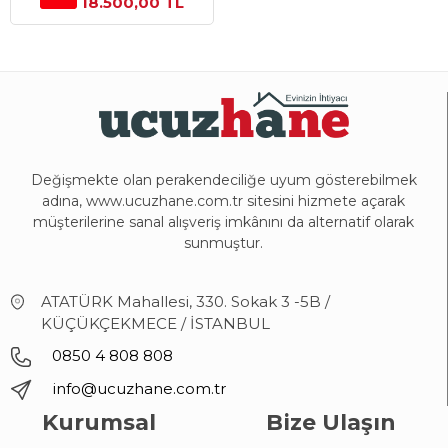
18.500,00 TL
Değişmekte olan perakendeciliğe uyum gösterebilmek
adına, www.ucuzhane.com.tr sitesini hizmete açarak
müşterilerine sanal alışveriş imkânını da alternatif olarak
sunmuştur.
ATATÜRK Mahallesi, 330. Sokak 3 -5B /
KÜÇÜKÇEKMECE / İSTANBUL
0850 4 808 808
info@ucuzhane.com.tr
Kurumsal
Bize Ulaşın