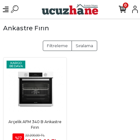
0
Ankastre Fırın
Filtreleme
Sıralama
KARGO
BEDAVA
Arçelik AFM 340 B Ankastre
Sepete Ekle
Fırın
22.200,00 TL
%17