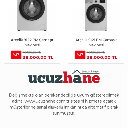
Arçelik 9122 PM Çamaşır
Arçelik 9121 PM Çamaşır
Sepete Ekle
Sepete Ekle
Makinesi
Makinesi
45.600,00 TL
45.600,00 TL
%17
%17
38.000,00 TL
38.000,00 TL
Değişmekte olan perakendeciliğe uyum gösterebilmek
adına, www.ucuzhane.com.tr sitesini hizmete açarak
müşterilerine sanal alışveriş imkânını da alternatif olarak
sunmuştur.