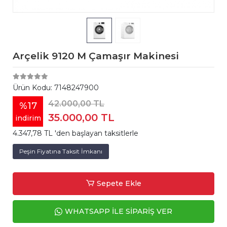
Arçelik 9120 M Çamaşır Makinesi
Ürün Kodu:
7148247900
42.000,00 TL
%17
35.000,00 TL
indirim
4.347,78 TL 'den başlayan taksitlerle
Peşin Fiyatına Taksit İmkanı
Sepete Ekle
WHATSAPP İLE SİPARİŞ VER