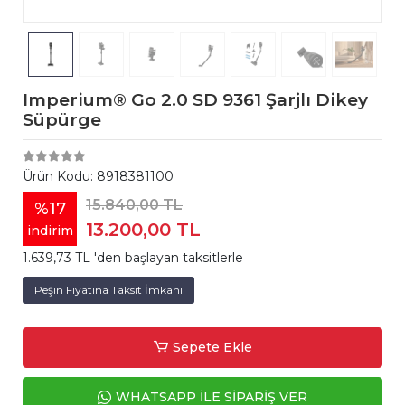
Imperium® Go 2.0 SD 9361 Şarjlı Dikey
Süpürge
Ürün Kodu:
8918381100
15.840,00 TL
%17
13.200,00 TL
indirim
1.639,73 TL 'den başlayan taksitlerle
Peşin Fiyatına Taksit İmkanı
Sepete Ekle
WHATSAPP İLE SİPARİŞ VER