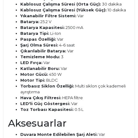
Kablosuz Çalışma Süresi (Orta Güç):
30 dakika
Kablosuz Çalışma Süresi (Yüksek Güç):
10 dakika
Yıkanabilir Filtre Sistemi:
Var
Batarya:
25.2 V
Batarya Kapasitesi:
2500 mA
Batarya Tipi:
Li-Ion
Paspas Özelliği:
Var
Şarj Olma Süresi:
4-6 saat
Çıkarılabilir Batarya:
Var
Temizleme Modu:
3
LED Fırça:
Var
Katlanabilir Boru:
Var
Motor Gücü:
450 W
Motor Tipi:
BLDC
Torbasız Siklon Özelliği:
Multi siklon çok kademeli
ayrıştırma
Hava Çıkış Filtresi:
HEPA filtre
LED'li Güç Göstergesi:
Var
Toz Torbası Kapasitesi:
0.5 L
Aksesuarlar
Duvara Monte Edilebilen Şarj Aleti:
Var