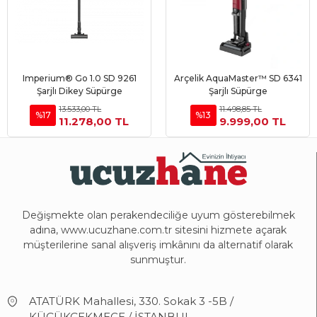
Imperium® Go 1.0 SD 9261
Arçelik AquaMaster™ SD 6341
Sepete Ekle
Sepete Ekle
Şarjlı Dikey Süpürge
Şarjlı Süpürge
13.533,00 TL
11.498,85 TL
%17
%13
11.278,00 TL
9.999,00 TL
Değişmekte olan perakendeciliğe uyum gösterebilmek
adına, www.ucuzhane.com.tr sitesini hizmete açarak
müşterilerine sanal alışveriş imkânını da alternatif olarak
sunmuştur.
ATATÜRK Mahallesi, 330. Sokak 3 -5B /
KÜÇÜKÇEKMECE / İSTANBUL