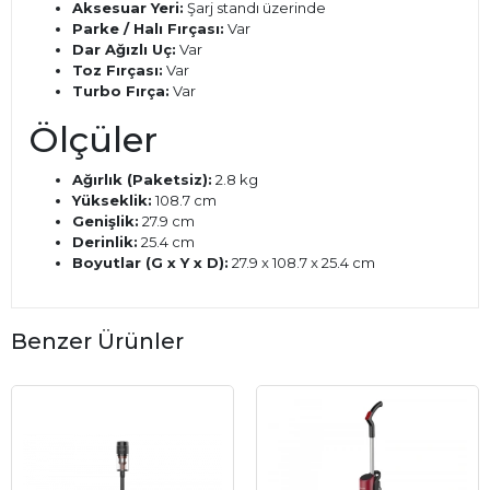
Aksesuar Yeri:
Şarj standı üzerinde
Parke / Halı Fırçası:
Var
Dar Ağızlı Uç:
Var
Toz Fırçası:
Var
Turbo Fırça:
Var
Ölçüler
Ağırlık (Paketsiz):
2.8 kg
Yükseklik:
108.7 cm
Genişlik:
27.9 cm
Derinlik:
25.4 cm
Boyutlar (G x Y x D):
27.9 x 108.7 x 25.4 cm
Benzer Ürünler