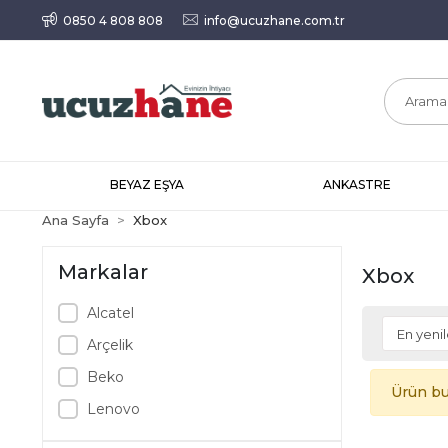
0850 4 808 808
info@ucuzhane.com.tr
BEYAZ EŞYA
ANKASTRE
Ana Sayfa
Xbox
Markalar
Xbox
Alcatel
Arçelik
Beko
Ürün bu
Lenovo